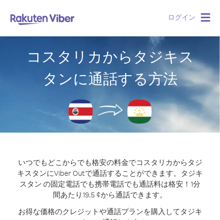
ログイン
Togg
navig
コスタリカからタジキス
タンに通話する方法
いつでもどこからでも格安の料金でコスタリカからタジ
キスタンにViber Outで通話することができます。
タジキ
スタン の固定電話でも携帯電話でも通話料は格安！1分
間あたり19.5 ¢から通話できます。
お得な価格のクレジットや通話プランを購入してタジキ