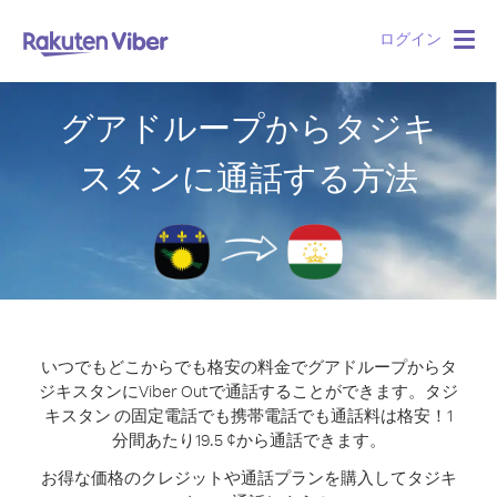
ログイン
Togg
navig
グアドループからタジキ
スタンに通話する方法
いつでもどこからでも格安の料金でグアドループからタ
ジキスタンにViber Outで通話することができます。
タジ
キスタン の固定電話でも携帯電話でも通話料は格安！1
分間あたり19.5 ¢から通話できます。
お得な価格のクレジットや通話プランを購入してタジキ