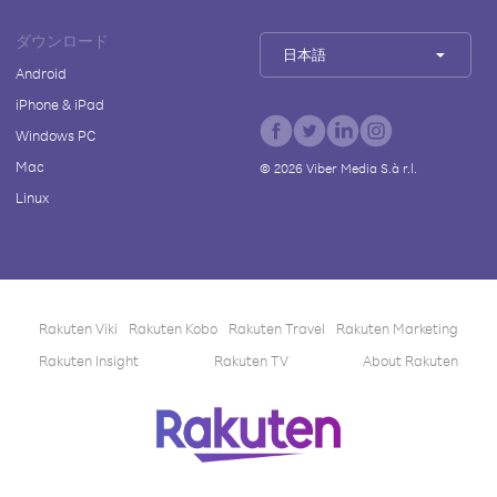
ダウンロード
日本語
Android
iPhone & iPad
Windows PC
Mac
©
2026
Viber Media S.à r.l.
Linux
Rakuten Viki
Rakuten Kobo
Rakuten Travel
Rakuten Marketing
Rakuten Insight
Rakuten TV
About Rakuten