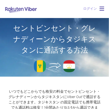
ログイン
Togg
navig
セントビンセント・グレ
ナディーンからタジキス
タンに通話する方法
いつでもどこからでも格安の料金でセントビンセント・
グレナディーンからタジキスタンにViber Outで通話する
ことができます。
タジキスタン の固定電話でも携帯電話
でも通話料は格安！1分間あたり19.5 ¢から通話できま