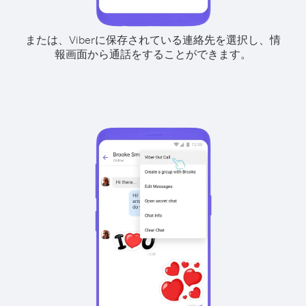
または、Viberに保存されている連絡先を選択し、情
報画面から通話をすることができます。