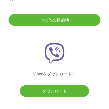
その他の目的地
Viberをダウンロード！
ダウンロード