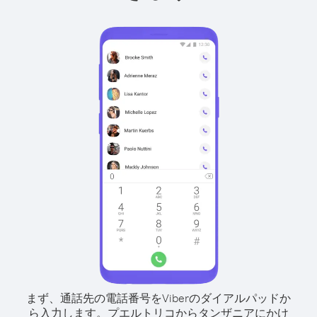
まず、通話先の電話番号をViberのダイアルパッドか
ら入力します。
プエルトリコからタンザニアにかけ