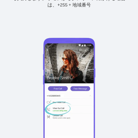
は、
+
+
255
地域番号