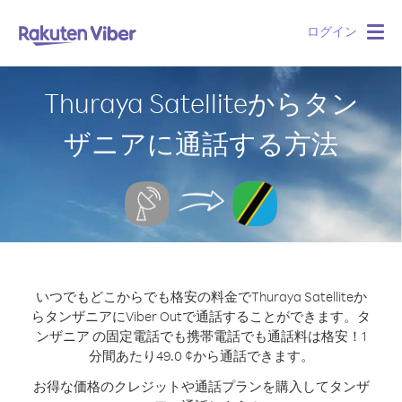
ログイン
Togg
navig
Thuraya Satelliteからタン
ザニアに通話する方法
いつでもどこからでも格安の料金でThuraya Satelliteか
らタンザニアにViber Outで通話することができます。
タ
ンザニア の固定電話でも携帯電話でも通話料は格安！1
分間あたり49.0 ¢から通話できます。
お得な価格のクレジットや通話プランを購入してタンザ