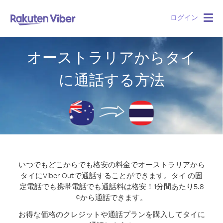
ログイン
Togg
navig
オーストラリアからタイ
に通話する方法
いつでもどこからでも格安の料金でオーストラリアから
タイにViber Outで通話することができます。
タイ の固
定電話でも携帯電話でも通話料は格安！1分間あたり5.8
¢から通話できます。
お得な価格のクレジットや通話プランを購入してタイに