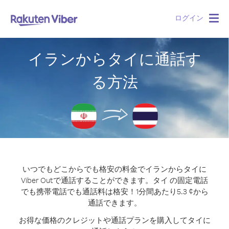
ログイン
Togg
navig
イランからタイに通話す
る方法
いつでもどこからでも格安の料金でイランからタイに
Viber Outで通話することができます。
タイ の固定電話
でも携帯電話でも通話料は格安！1分間あたり5.3 ¢から
通話できます。
お得な価格のクレジットや通話プランを購入してタイに