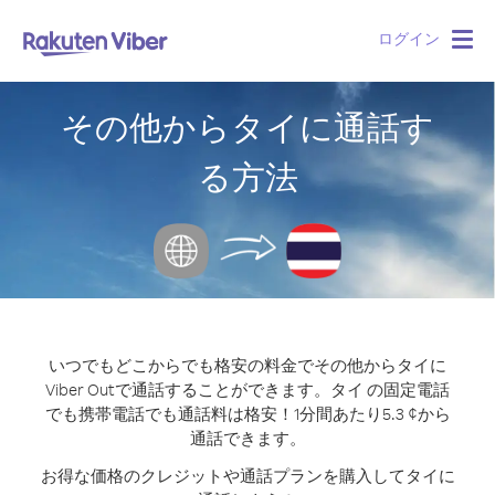
ログイン
Togg
navig
その他からタイに通話す
る方法
いつでもどこからでも格安の料金でその他からタイに
Viber Outで通話することができます。
タイ の固定電話
でも携帯電話でも通話料は格安！1分間あたり5.3 ¢から
通話できます。
お得な価格のクレジットや通話プランを購入してタイに