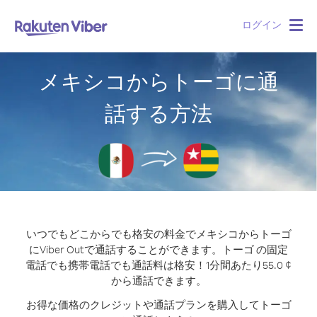
ログイン
Togg
navig
メキシコからトーゴに通
話する方法
いつでもどこからでも格安の料金でメキシコからトーゴ
にViber Outで通話することができます。
トーゴ の固定
電話でも携帯電話でも通話料は格安！1分間あたり55.0 ¢
から通話できます。
お得な価格のクレジットや通話プランを購入してトーゴ