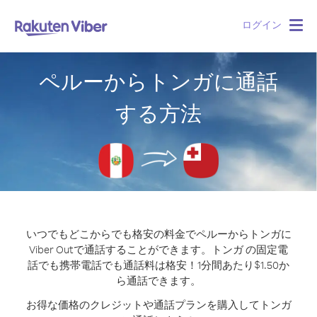
ログイン
Togg
navig
ペルーからトンガに通話
する方法
いつでもどこからでも格安の料金でペルーからトンガに
Viber Outで通話することができます。
トンガ の固定電
話でも携帯電話でも通話料は格安！1分間あたり$1.50か
ら通話できます。
お得な価格のクレジットや通話プランを購入してトンガ