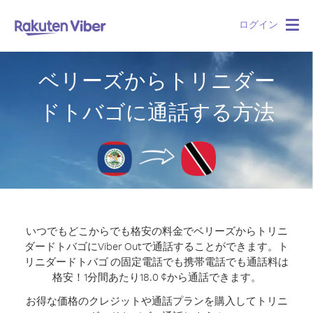
ログイン
Togg
navig
ベリーズからトリニダー
ドトバゴに通話する方法
いつでもどこからでも格安の料金でベリーズからトリニ
ダードトバゴにViber Outで通話することができます。
ト
リニダードトバゴ の固定電話でも携帯電話でも通話料は
格安！1分間あたり18.0 ¢から通話できます。
お得な価格のクレジットや通話プランを購入してトリニ