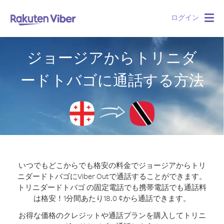
ログイン
Togg
navig
ジョージアからトリニダ
ードトバゴに通話する方法
いつでもどこからでも格安の料金でジョージアからトリ
ニダードトバゴにViber Outで通話することができます。
トリニダードトバゴ の固定電話でも携帯電話でも通話料
は格安！1分間あたり18.0 ¢から通話できます。
お得な価格のクレジットや通話プランを購入してトリニ