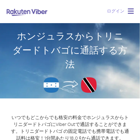
ログイン
Togg
navig
ホンジュラスからトリニ
ダードトバゴに通話する方
法
いつでもどこからでも格安の料金でホンジュラスからト
リニダードトバゴにViber Outで通話することができま
す。
トリニダードトバゴ の固定電話でも携帯電話でも通
話料は格安！1分間あたり18.0 ¢から通話できます。