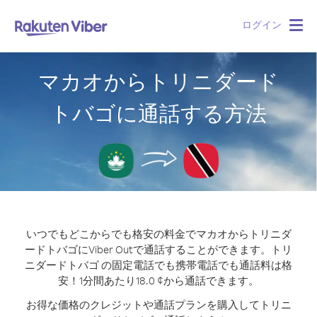
ログイン
Togg
navig
マカオからトリニダード
トバゴに通話する方法
いつでもどこからでも格安の料金でマカオからトリニダ
ードトバゴにViber Outで通話することができます。
トリ
ニダードトバゴ の固定電話でも携帯電話でも通話料は格
安！1分間あたり18.0 ¢から通話できます。
お得な価格のクレジットや通話プランを購入してトリニ