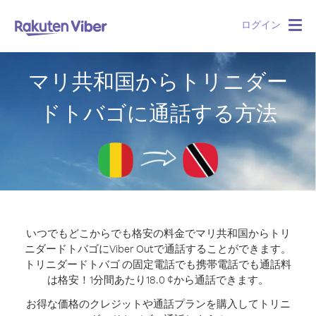
ログイン
Togg
navig
マリ共和国からトリニダー
ドトバゴに通話する方法
いつでもどこからでも格安の料金でマリ共和国からトリ
ニダードトバゴにViber Outで通話することができます。
トリニダードトバゴ の固定電話でも携帯電話でも通話料
は格安！1分間あたり18.0 ¢から通話できます。
お得な価格のクレジットや通話プランを購入してトリニ