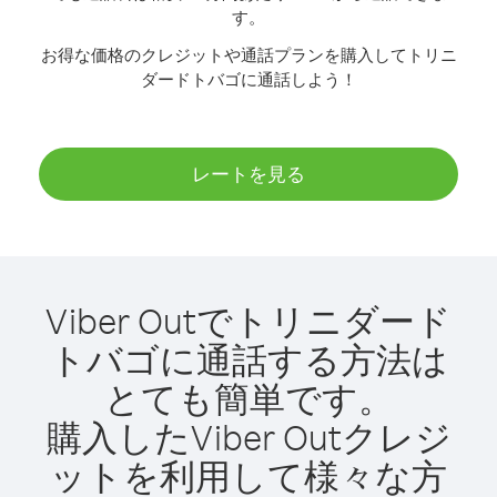
す。
お得な価格のクレジットや通話プランを購入してトリニ
ダードトバゴに通話しよう！
レートを見る
Viber Outでトリニダード
トバゴに通話する方法は
とても簡単です。
購入したViber Outクレジ
ットを利用して様々な方