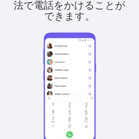
法で電話をかけることが
できます。