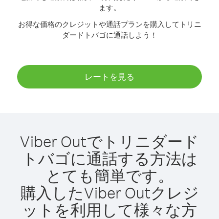
ます。
お得な価格のクレジットや通話プランを購入してトリニ
ダードトバゴに通話しよう！
レートを見る
Viber Outでトリニダード
トバゴに通話する方法は
とても簡単です。
購入したViber Outクレジ
ットを利用して様々な方