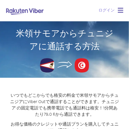
ログイン
Togg
navig
米領サモアからチュニジ
アに通話する方法
いつでもどこからでも格安の料金で米領サモアからチュ
ニジアにViber Outで通話することができます。
チュニジ
ア の固定電話でも携帯電話でも通話料は格安！1分間あ
たり79.0 ¢から通話できます。
お得な価格のクレジットや通話プランを購入してチュニ