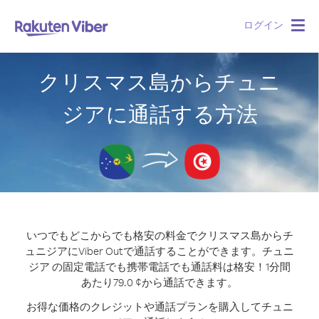
ログイン
Togg
navig
クリスマス島からチュニ
ジアに通話する方法
いつでもどこからでも格安の料金でクリスマス島からチ
ュニジアにViber Outで通話することができます。
チュニ
ジア の固定電話でも携帯電話でも通話料は格安！1分間
あたり79.0 ¢から通話できます。
お得な価格のクレジットや通話プランを購入してチュニ