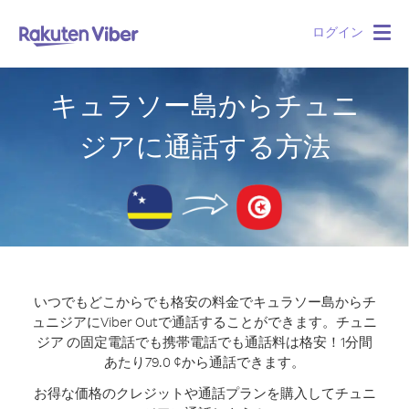
ログイン
Togg
navig
キュラソー島からチュニ
ジアに通話する方法
いつでもどこからでも格安の料金でキュラソー島からチ
ュニジアにViber Outで通話することができます。
チュニ
ジア の固定電話でも携帯電話でも通話料は格安！1分間
あたり79.0 ¢から通話できます。
お得な価格のクレジットや通話プランを購入してチュニ