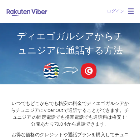
ログイン
Togg
navig
ディエゴガルシアからチ
ュニジアに通話する方法
いつでもどこからでも格安の料金でディエゴガルシアか
らチュニジアにViber Outで通話することができます。
チ
ュニジア の固定電話でも携帯電話でも通話料は格安！1
分間あたり79.0 ¢から通話できます。
お得な価格のクレジットや通話プランを購入してチュニ