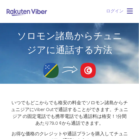
ログイン
Togg
navig
ソロモン諸島からチュニ
ジアに通話する方法
いつでもどこからでも格安の料金でソロモン諸島からチ
ュニジアにViber Outで通話することができます。
チュニ
ジア の固定電話でも携帯電話でも通話料は格安！1分間
あたり79.0 ¢から通話できます。
お得な価格のクレジットや通話プランを購入してチュニ