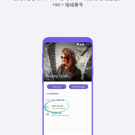
+
+
90
地域番号