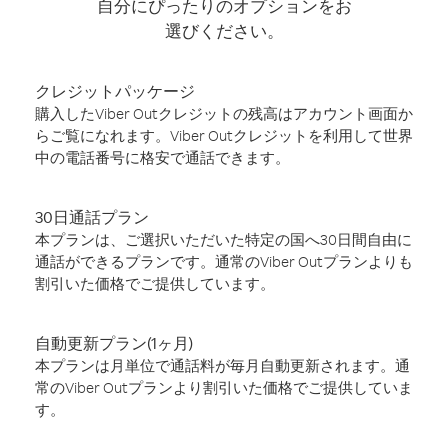
自分にぴったりのオプションをお
選びください。
クレジットパッケージ
購入したViber Outクレジットの残高はアカウント画面か
らご覧になれます。Viber Outクレジットを利用して世界
中の電話番号に格安で通話できます。
30日通話プラン
本プランは、ご選択いただいた特定の国へ30日間自由に
通話ができるプランです。通常のViber Outプランよりも
割引いた価格でご提供しています。
自動更新プラン(1ヶ月)
本プランは月単位で通話料が毎月自動更新されます。通
常のViber Outプランより割引いた価格でご提供していま
す。