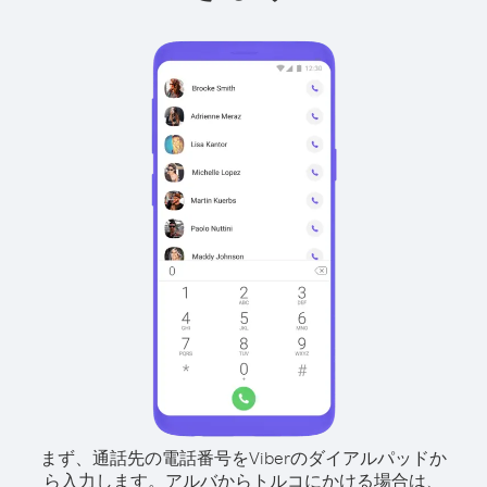
まず、通話先の電話番号をViberのダイアルパッドか
ら入力します。
アルバからトルコにかける場合は、