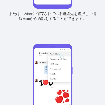
または、Viberに保存されている連絡先を選択し、情
報画面から通話をすることができます。