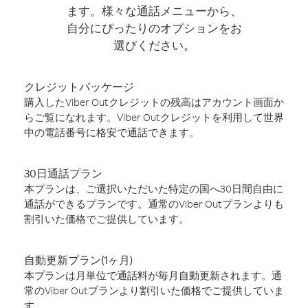
ます。様々な通話メニューから、
自分にぴったりのオプションをお
選びください。
クレジットパッケージ
購入したViber Outクレジットの残高はアカウント画面か
らご覧になれます。Viber Outクレジットを利用して世界
中の電話番号に格安で通話できます。
30日通話プラン
本プランは、ご選択いただいた特定の国へ30日間自由に
通話ができるプランです。通常のViber Outプランよりも
割引いた価格でご提供しています。
自動更新プラン(1ヶ月)
本プランは月単位で通話料が毎月自動更新されます。通
常のViber Outプランより割引いた価格でご提供していま
す。