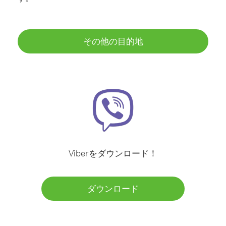
その他の目的地
Viberをダウンロード！
ダウンロード