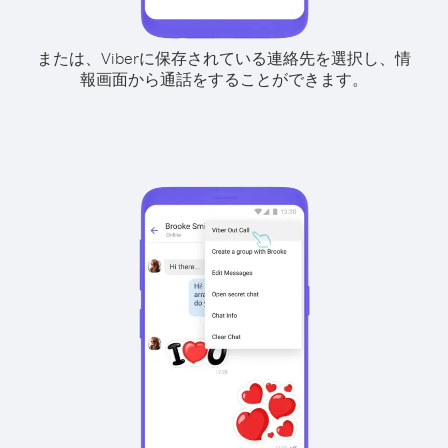
または、Viberに保存されている連絡先を選択し、情
報画面から通話をすることができます。