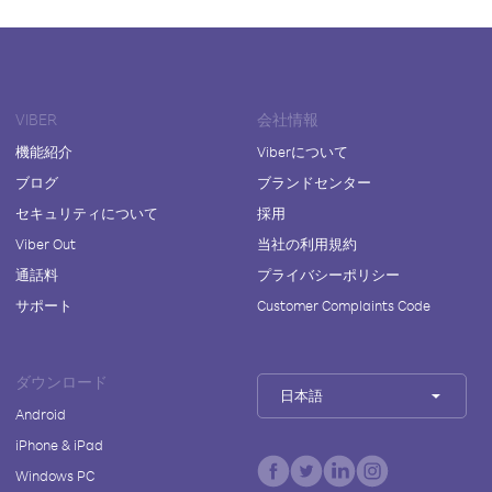
VIBER
会社情報
機能紹介
Viberについて
ブログ
ブランドセンター
セキュリティについて
採用
Viber Out
当社の利用規約
通話料
プライバシーポリシー
サポート
Customer Complaints Code
ダウンロード
日本語
Android
iPhone & iPad
Windows PC