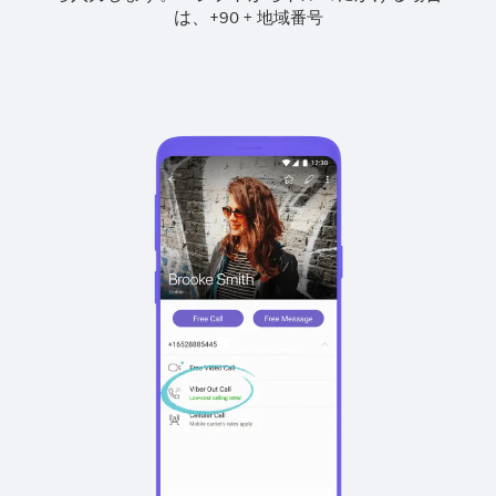
は、
+
+
90
地域番号