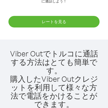
に通話しよう！
レートを見る
Viber Outでトルコに通話
する方法はとても簡単で
す。
購入したViber Outクレジ
ットを利用して様々な方
法で電話をかけることが
できます。