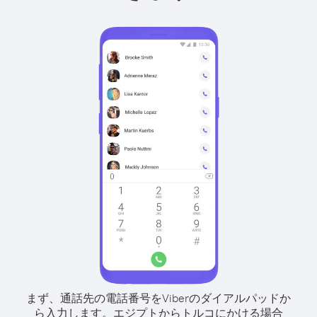
まず、通話先の電話番号をViberのダイアルパッドか
ら入力します。
エジプトからトルコにかける場合