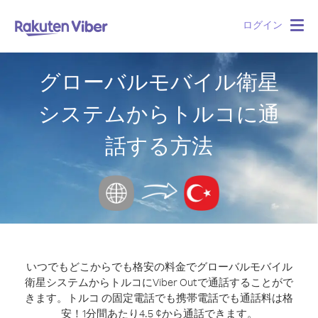
ログイン
Togg
navig
グローバルモバイル衛星
システムからトルコに通
話する方法
いつでもどこからでも格安の料金でグローバルモバイル
衛星システムからトルコにViber Outで通話することがで
きます。
トルコ の固定電話でも携帯電話でも通話料は格
安！1分間あたり4.5 ¢から通話できます。