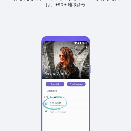
は、
+
+
90
地域番号