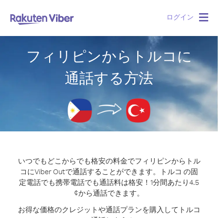
ログイン
Togg
navig
フィリピンからトルコに
通話する方法
いつでもどこからでも格安の料金でフィリピンからトル
コにViber Outで通話することができます。
トルコ の固
定電話でも携帯電話でも通話料は格安！1分間あたり4.5
¢から通話できます。
お得な価格のクレジットや通話プランを購入してトルコ