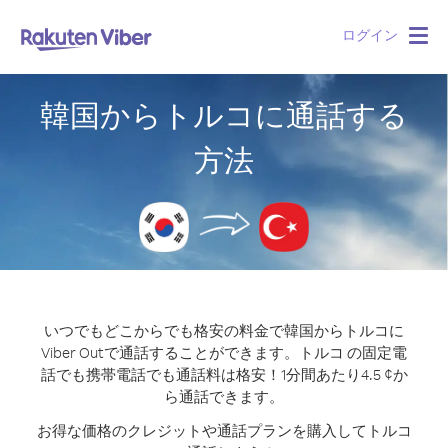
ログイン
Togg
navig
韓国からトルコに通話する
方法
いつでもどこからでも格安の料金で韓国からトルコに
Viber Outで通話することができます。
トルコ の固定電
話でも携帯電話でも通話料は格安！1分間あたり4.5 ¢か
ら通話できます。
お得な価格のクレジットや通話プランを購入してトルコ