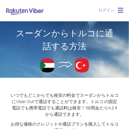
ログイン
Togg
navig
スーダンからトルコに通
話する方法
いつでもどこからでも格安の料金でスーダンからトルコ
にViber Outで通話することができます。
トルコ の固定
電話でも携帯電話でも通話料は格安！1分間あたり4.5 ¢
から通話できます。
お得な価格のクレジットや通話プランを購入してトルコ