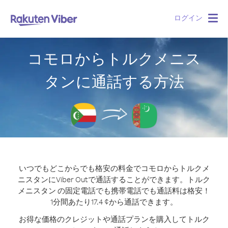
ログイン
Togg
navig
コモロからトルクメニス
タンに通話する方法
いつでもどこからでも格安の料金でコモロからトルクメ
ニスタンにViber Outで通話することができます。
トルク
メニスタン の固定電話でも携帯電話でも通話料は格安！
1分間あたり17.4 ¢から通話できます。
お得な価格のクレジットや通話プランを購入してトルク