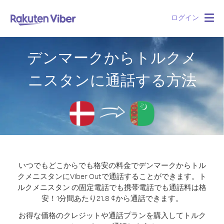
ログイン
Togg
navig
デンマークからトルクメ
ニスタンに通話する方法
いつでもどこからでも格安の料金でデンマークからトル
クメニスタンにViber Outで通話することができます。
ト
ルクメニスタン の固定電話でも携帯電話でも通話料は格
安！1分間あたり21.8 ¢から通話できます。
お得な価格のクレジットや通話プランを購入してトルク