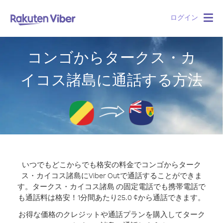
ログイン
Togg
navig
コンゴからタークス・カ
イコス諸島に通話する方法
いつでもどこからでも格安の料金でコンゴからターク
ス・カイコス諸島にViber Outで通話することができま
す。
タークス・カイコス諸島 の固定電話でも携帯電話で
も通話料は格安！1分間あたり25.0 ¢から通話できます。
お得な価格のクレジットや通話プランを購入してターク