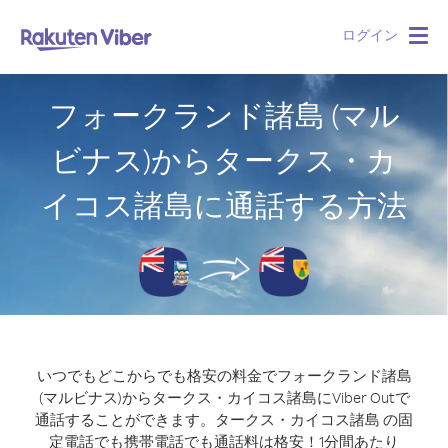
ログイン
Togg
navig
フォークランド諸島 (マル
ビナス)からタークス・カ
イコス諸島に通話する方法
いつでもどこからでも格安の料金でフォークランド諸島
(マルビナス)からタークス・カイコス諸島にViber Outで
通話することができます。
タークス・カイコス諸島 の固
定電話でも携帯電話でも通話料は格安！1分間あたり