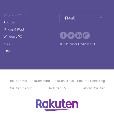
ダウンロード
日本語
Android
iPhone & iPad
Windows PC
Mac
©
2026
Viber Media S.à r.l.
Linux
Rakuten Viki
Rakuten Kobo
Rakuten Travel
Rakuten Marketing
Rakuten Insight
Rakuten TV
About Rakuten