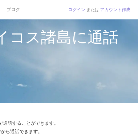
ブログ
ログイン
または
アカウント作成
イコス諸島に通話
tで通話することができます。
 ¢から通話できます。