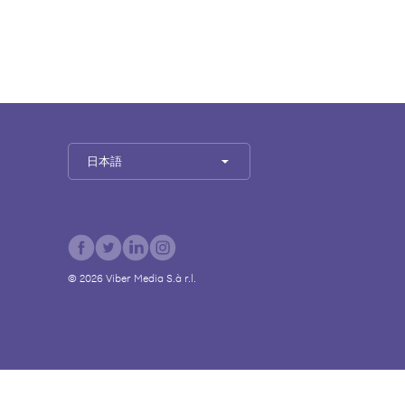
日本語
©
2026
Viber Media S.à r.l.