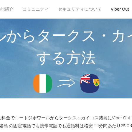
機能紹介
コミュニティ
セキュリティについて
Viber Out
ルからタークス・カ
する方法
料金でコートジボワールからタークス・カイコス諸島にViber Ou
島 の固定電話でも携帯電話でも通話料は格安！1分間あたり25.0