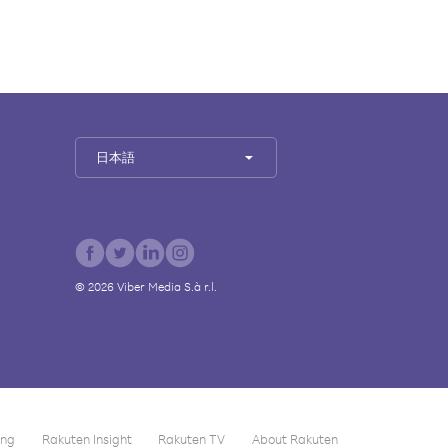
日本語
©
2026
Viber Media S.à r.l.
ing
Rakuten Insight
Rakuten TV
About Rakuten