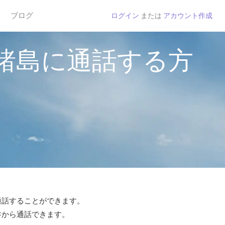
ブログ
ログイン
または
アカウント作成
諸島に通話する方
で通話することができます。
 ¢から通話できます。