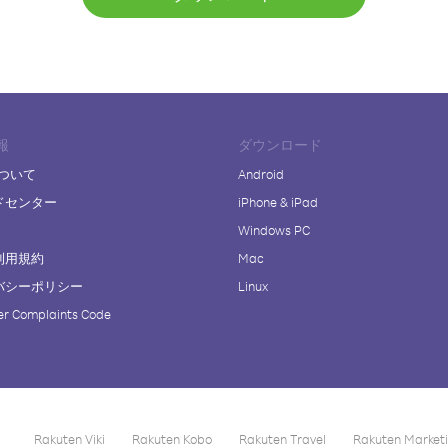
報
ダウンロード
について
Android
ドセンター
iPhone & iPad
Windows PC
利用規約
Mac
バシーポリシー
Linux
r Complaints Code
Rakuten Viki
Rakuten Kobo
Rakuten Travel
Rakuten Market