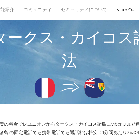
機能紹介
コミュニティ
セキュリティについて
Viber Out
タークス・カイコス
法
の料金でレユニオンからタークス・カイコス諸島にViber Out
島 の固定電話でも携帯電話でも通話料は格安！1分間あたり25.0