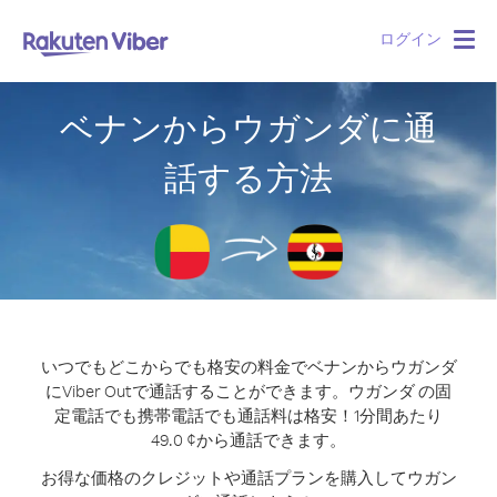
ログイン
Togg
navig
ベナンからウガンダに通
話する方法
いつでもどこからでも格安の料金でベナンからウガンダ
にViber Outで通話することができます。
ウガンダ の固
定電話でも携帯電話でも通話料は格安！1分間あたり
49.0 ¢から通話できます。
お得な価格のクレジットや通話プランを購入してウガン