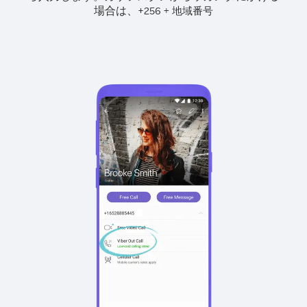
場合は、
+
+
256
地域番号