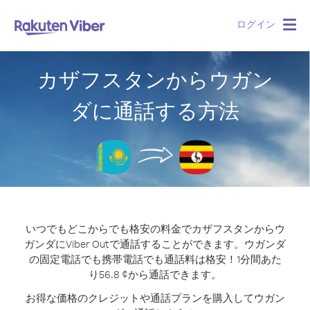
ログイン
Togg
navig
カザフスタンからウガン
ダに通話する方法
いつでもどこからでも格安の料金でカザフスタンからウ
ガンダにViber Outで通話することができます。
ウガンダ
の固定電話でも携帯電話でも通話料は格安！1分間あた
り56.8 ¢から通話できます。
お得な価格のクレジットや通話プランを購入してウガン