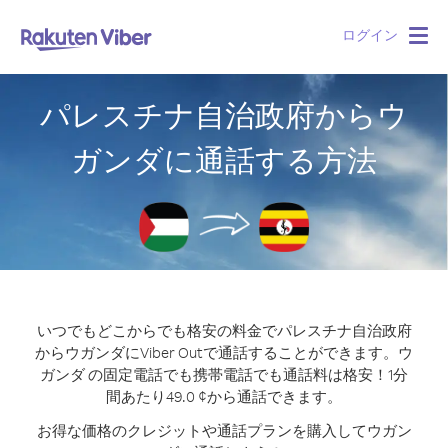
ログイン
Togg
navig
パレスチナ自治政府からウ
ガンダに通話する方法
いつでもどこからでも格安の料金でパレスチナ自治政府
からウガンダにViber Outで通話することができます。
ウ
ガンダ の固定電話でも携帯電話でも通話料は格安！1分
間あたり49.0 ¢から通話できます。
お得な価格のクレジットや通話プランを購入してウガン