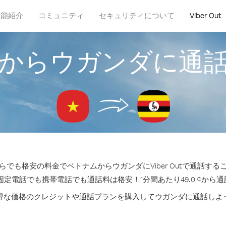
機能紹介
コミュニティ
セキュリティについて
Viber Out
からウガンダに通
らでも格安の料金でベトナムからウガンダにViber Outで通話する
固定電話でも携帯電話でも通話料は格安！1分間あたり49.0 ¢から
得な価格のクレジットや通話プランを購入してウガンダに通話しよ