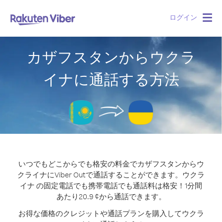
ログイン
Togg
navig
カザフスタンからウクラ
イナに通話する方法
いつでもどこからでも格安の料金でカザフスタンからウ
クライナにViber Outで通話することができます。
ウクラ
イナ の固定電話でも携帯電話でも通話料は格安！1分間
あたり20.9 ¢から通話できます。
お得な価格のクレジットや通話プランを購入してウクラ