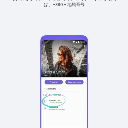
は、
+
+
380
地域番号