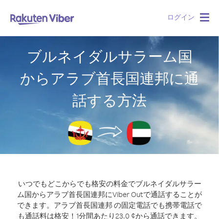
ログイン
Togg
navig
ブルネイダルサラーム国
からアラブ首長国連邦に通
話する方法
いつでもどこからでも格安の料金でブルネイダルサラー
ム国からアラブ首長国連邦にViber Outで通話することが
できます。
アラブ首長国連邦 の固定電話でも携帯電話で
も通話料は格安！1分間あたり23.0 ¢から通話できます。