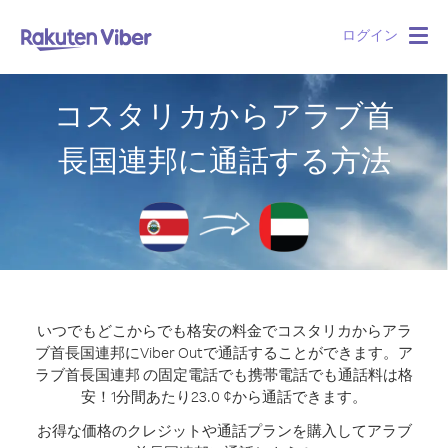
ログイン
Togg
navig
コスタリカからアラブ首
長国連邦に通話する方法
いつでもどこからでも格安の料金でコスタリカからアラ
ブ首長国連邦にViber Outで通話することができます。
ア
ラブ首長国連邦 の固定電話でも携帯電話でも通話料は格
安！1分間あたり23.0 ¢から通話できます。
お得な価格のクレジットや通話プランを購入してアラブ