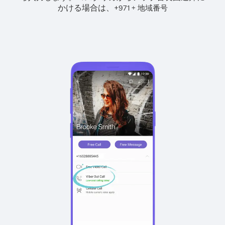
かける場合は、
+
+
971
地域番号