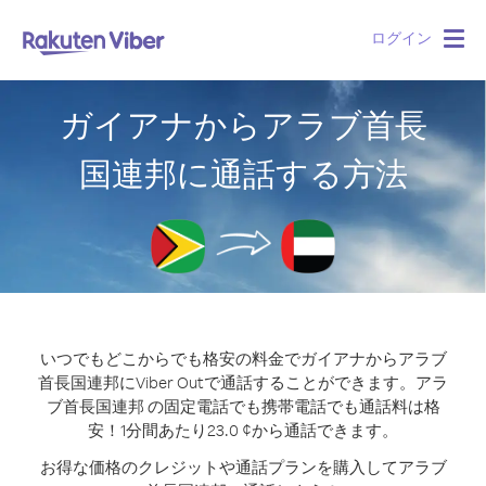
ログイン
Togg
navig
ガイアナからアラブ首長
国連邦に通話する方法
いつでもどこからでも格安の料金でガイアナからアラブ
首長国連邦にViber Outで通話することができます。
アラ
ブ首長国連邦 の固定電話でも携帯電話でも通話料は格
安！1分間あたり23.0 ¢から通話できます。
お得な価格のクレジットや通話プランを購入してアラブ