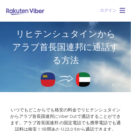
ログイン
Togg
navig
リヒテンシュタインから
アラブ首長国連邦に通話す
る方法
いつでもどこからでも格安の料金でリヒテンシュタイン
からアラブ首長国連邦にViber Outで通話することができ
ます。
アラブ首長国連邦 の固定電話でも携帯電話でも通
話料は格安！1分間あたり23.0 ¢から通話できます。