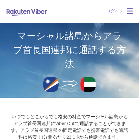
ログイン
Togg
navig
マーシャル諸島からアラ
ブ首長国連邦に通話する方
法
いつでもどこからでも格安の料金でマーシャル諸島から
アラブ首長国連邦にViber Outで通話することができま
す。
アラブ首長国連邦 の固定電話でも携帯電話でも通話
料は格安！1分間あたり23.0 ¢から通話できます。