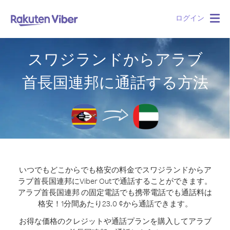
ログイン
Togg
navig
スワジランドからアラブ
首長国連邦に通話する方法
いつでもどこからでも格安の料金でスワジランドからア
ラブ首長国連邦にViber Outで通話することができます。
アラブ首長国連邦 の固定電話でも携帯電話でも通話料は
格安！1分間あたり23.0 ¢から通話できます。
お得な価格のクレジットや通話プランを購入してアラブ