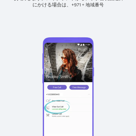
にかける場合は、
+
+
971
地域番号