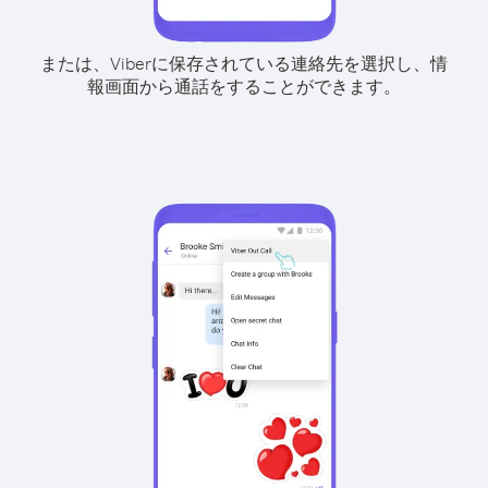
または、Viberに保存されている連絡先を選択し、情
報画面から通話をすることができます。