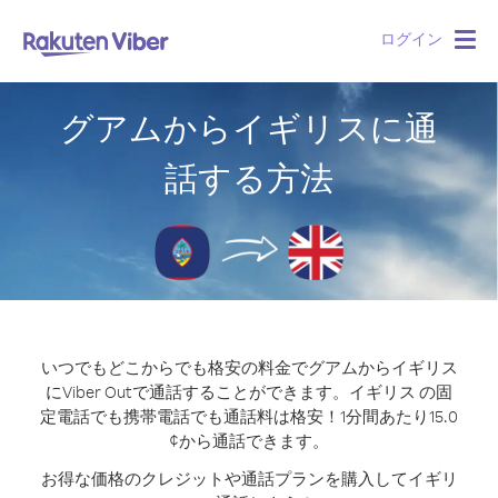
ログイン
Togg
navig
グアムからイギリスに通
話する方法
いつでもどこからでも格安の料金でグアムからイギリス
にViber Outで通話することができます。
イギリス の固
定電話でも携帯電話でも通話料は格安！1分間あたり15.0
¢から通話できます。
お得な価格のクレジットや通話プランを購入してイギリ