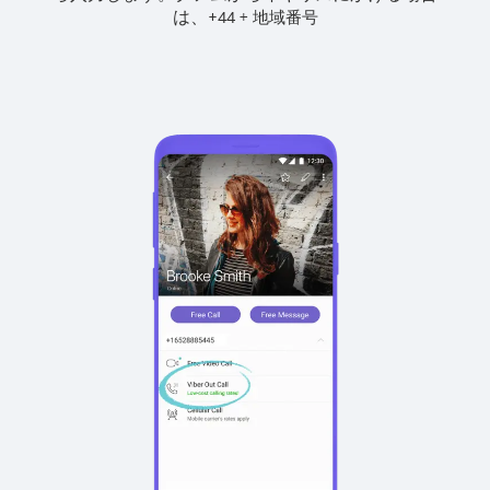
は、
+
+
44
地域番号