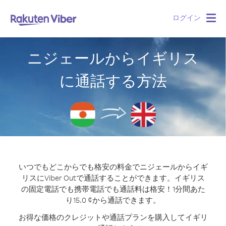
ログイン
Togg
navig
ニジェールからイギリス
に通話する方法
いつでもどこからでも格安の料金でニジェールからイギ
リスにViber Outで通話することができます。
イギリス
の固定電話でも携帯電話でも通話料は格安！1分間あた
り15.0 ¢から通話できます。
お得な価格のクレジットや通話プランを購入してイギリ